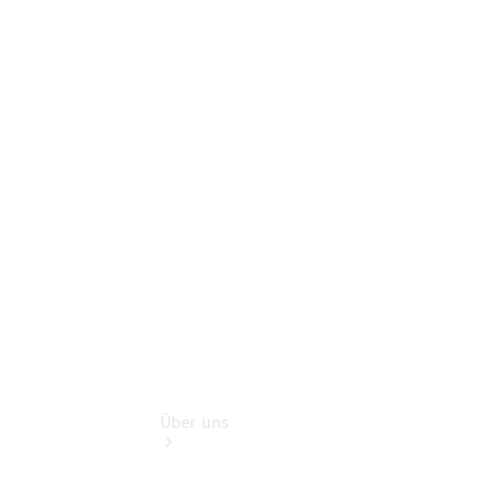
Terminbuchung
Pannen- &
Schadenhilfe
Service für
Reisemobile
Teile &
Zubehör
Rückrufe &
Umrüstungen
Über uns