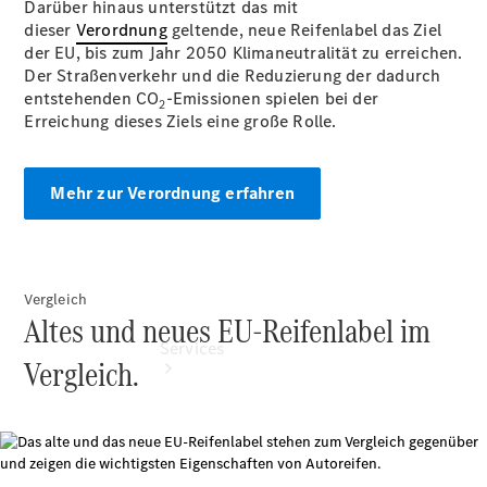
Darüber hinaus unterstützt das mit
vereinbaren
dieser
Verordnung
Probefahrt
geltende, neue Reifenlabel das Ziel
der EU, bis zum Jahr 2050 Klimaneutralität zu erreichen.
vereinbaren
Der Straßenverkehr und die Reduzierung der dadurch
Telefon:
entstehenden CO
034243
-Emissionen spielen bei der
2
Erreichung dieses Ziels eine große Rolle.
3200
Mehr zur Verordnung erfahren
Vergleich
Altes und neues EU-Reifenlabel im
Services
Vergleich.