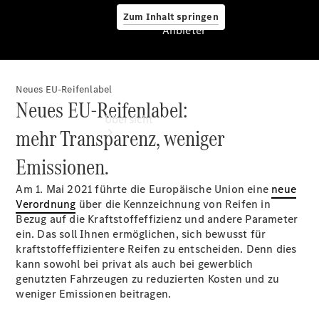
Zum Inhalt springen
Anbieter
Neues EU-Reifenlabel
Anbieter
Neues EU-Reifenlabel:
Übersicht
mehr Transparenz, weniger
Emissionen.
Am 1. Mai 2021 führte die Europäische Union eine
neue
Verordnung
über die Kennzeichnung von Reifen in
Bezug auf die Kraftstoffeffizienz und andere Parameter
ein. Das soll Ihnen ermöglichen, sich bewusst für
Startseite
kraftstoffeffizientere Reifen zu entscheiden. Denn dies
Ansprechpartner
kann sowohl bei privat als auch bei gewerblich
finden
genutzten Fahrzeugen zu reduzierten Kosten und zu
Beratung
weniger Emissionen beitragen.
vereinbaren
Servicetermin