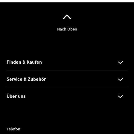
Übersicht
Unfallreparaturen
SmallRepair
Rücknahme
&
Entsorgung
Wartung
Reparatur
Service-
und
Garantie-
Pakete
Mobile
Service
Fleet
Services
Elektrofahrzeug-