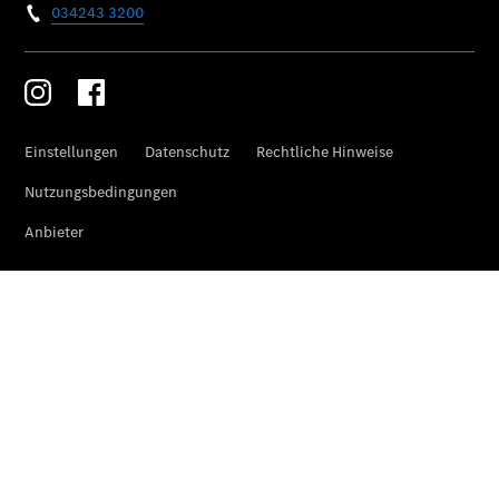
Service
VanService
basic
Individuelle
Betreuung
Übersicht
Customer
Assistance
Center
24h Service
Roadside
Assistance
Individuelle
Unterstützung