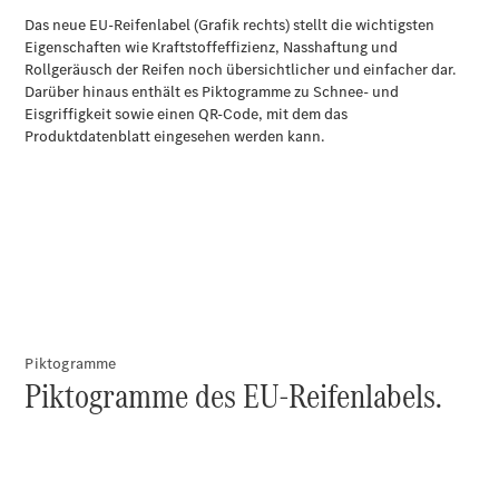
Übersicht
Finanzdienste
Reifen &
Kompletträder
Reifen- und
Komplettradschutz
EU-
Piktogramme
Reifenlabel
Piktogramme des EU-Reifenlabels.
Transporter-
Service