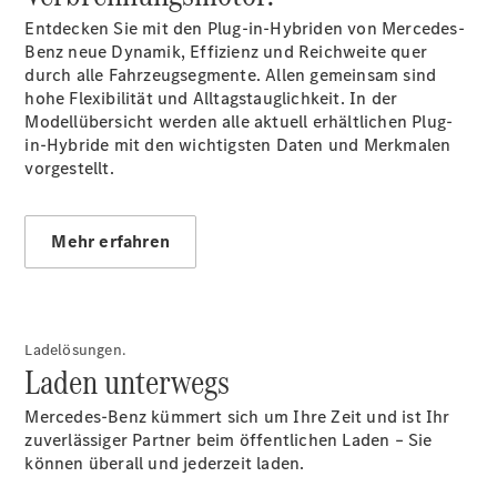
Serviceangebote
Entdecken Sie mit den Plug-in-Hybriden von Mercedes-
Reifen &
Benz neue Dynamik, Effizienz und Reichweite quer
Kompletträder
durch alle Fahrzeugsegmente. Allen gemeinsam sind
Teile &
hohe Flexibilität und Alltagstauglichkeit. In der
Zubehör
Modellübersicht werden alle aktuell erhältlichen Plug-
Pannen- &
in-Hybride mit den wichtigsten Daten und Merkmalen
Schadenhilfe
vorgestellt.
Reparatur &
Werkstatt
Rückrufe &
Mehr erfahren
Umrüstungen
Warnung: Betrug
beim
Gebrauchtwagenkauf
Service für
Ladelösungen.
Reisemobile
Laden unterwegs
Gebrauchtwagensuche
Finanzdienste
Mercedes-Benz kümmert sich um Ihre Zeit und ist Ihr
Digitale
zuverlässiger Partner beim öffentlichen Laden – Sie
Extras
können überall und jederzeit laden.