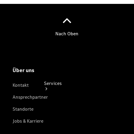
vereinbaren
Telefon:
034243
3200
Services
Übersicht