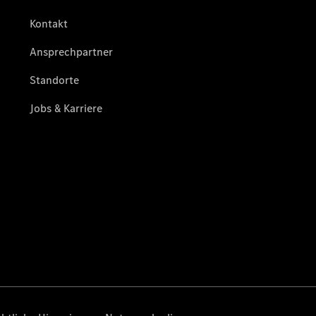
Ansprechpartner
Probefahrt
Kontaktformular
Unternehmens
News
Events
Autohaus
App
Kundenkarte
Elektromobilität
Unternehmensinformationen
Karriere