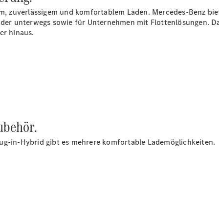
Serviceangebote
lem, zuverlässigem und komfortablem Laden. Mercedes-Benz bie
Reifen &
 oder unterwegs sowie für Unternehmen mit Flottenlösungen. Da
Kompletträder
er hinaus.
Teile &
Zubehör
Pannen- &
Schadenhilfe
Reparatur &
Werkstatt
Rückrufe &
Umrüstungen
Warnung: Betrug
ubehör.
beim
Gebrauchtwagenkauf
ug-in-Hybrid gibt es mehrere komfortable Lademöglichkeiten.
Service für
Reisemobile
Gebrauchtwagensuche
Finanzdienste
Digitale
Extras