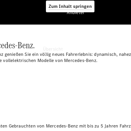
Zum Inhalt springen
Anbieter
Anbieter
cedes-Benz.
Übersicht
 genießen Sie ein völlig neues Fahrerlebnis: dynamisch, nahez
die vollelektrischen Modelle von Mercedes-Benz.
Startseite
Ansprechpartner
finden
Beratung
vereinbaren
esten Gebrauchten von Mercedes-Benz mit bis zu 5
Jahren Fahrz
Servicetermin