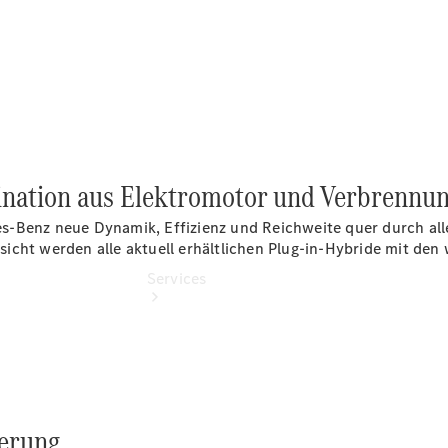
vereinbaren
Telefon:
034243
3200
bination aus Elektromotor und Verbrennu
s-Benz neue Dynamik, Effizienz und Reichweite quer durch al
ersicht werden alle aktuell erhältlichen Plug-in-Hybride mit de
Services
derung.
Übersicht