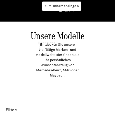
Zum Inhalt springen
Anbieter
Unsere Modelle
Anbieter
Übersicht
Entdecken Sie unsere
vielfältige Marken- und
Modellwelt: Hier finden Sie
Ihr persönliches
Wunschfahrzeug von
Mercedes-Benz, AMG oder
Maybach.
Startseite
Ansprechpartner
finden
Beratung
vereinbaren
Filter:
Servicetermin